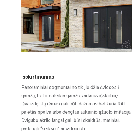
Išskirtinumas.
Panoraminiai segmentai ne tik įleidžia šviesos į
garažą, bet ir suteikia garažo vartams išskirtinę
išvaizdą. Jų rėmas gali būti dažomas bet kuria RAL
paletės spalva arba dengtas auksinio ąžuolo imitacija.
Dvigubo akrilo langai gali būti skaidrūs, matiniai,
padengti “šerkšnu” arba tonuoti.