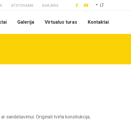
LT
S
ATSTOVAMS
KARJERA
Facebook
YouTube
page
page
ktai
Galerija
Virtualus turas
Kontaktai
opens
opens
in
in
new
new
window
window
r sandėliavimui. Originali tvirta konstrukcija,