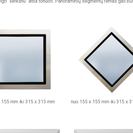
adengti “šerkšnu” arba tonuoti. Panoraminių segmentų rėmas gali 
x 155 mm iki 315 x 315 mm
nuo 155 x 155 mm iki 315 x 