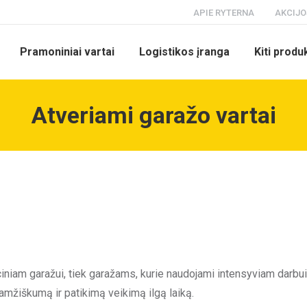
APIE RYTERNA
AKCIJO
Pramoniniai vartai
Logistikos įranga
Kiti produ
Atveriami garažo vartai
iniam garažui, tiek garažams, kurie naudojami intensyviam darbui a
aamžiškumą ir patikimą veikimą ilgą laiką.