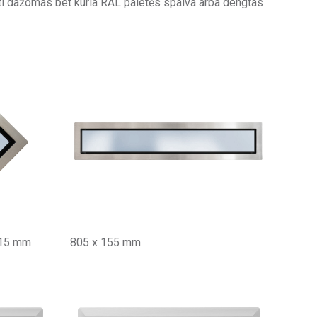
būti dažomas bet kuria RAL paletės spalva arba dengtas
315 mm
805 x 155 mm