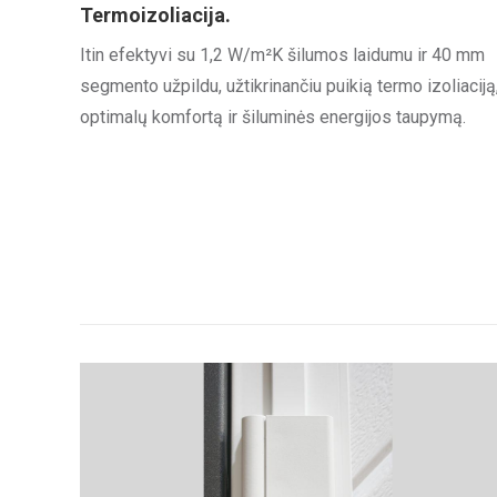
Termoizoliacija.
Itin efektyvi su 1,2 W/m²K šilumos laidumu ir 40 mm
segmento užpildu, užtikrinančiu puikią termo izoliaciją
optimalų komfortą ir šiluminės energijos taupymą.