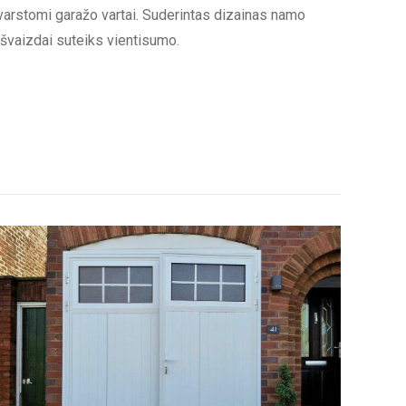
varstomi garažo vartai. Suderintas dizainas namo
išvaizdai suteiks vientisumo.