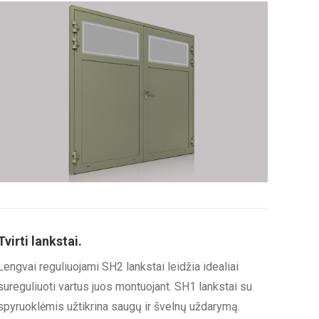
Tvirti lankstai.
Lengvai reguliuojami SH2 lankstai leidžia idealiai
sureguliuoti vartus juos montuojant. SH1 lankstai su
spyruoklėmis užtikrina saugų ir švelnų uždarymą.