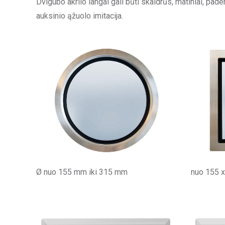
Dvigubo akrilo langai gali būti skaidrūs, matiniai, p
auksinio ąžuolo imitacija.
Ø nuo 155 mm iki 315 mm
nuo 155 