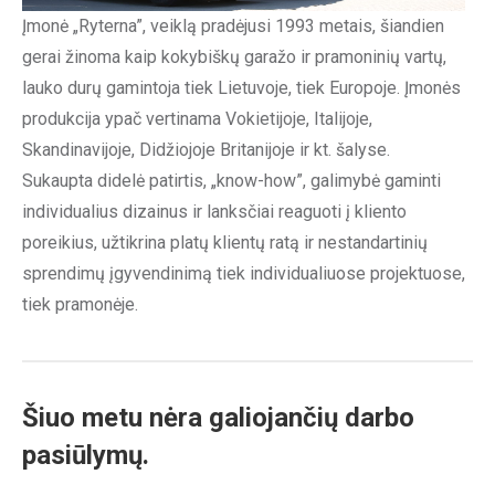
Įmonė „Ryterna”, veiklą pradėjusi 1993 metais, šiandien
gerai žinoma kaip kokybiškų garažo ir pramoninių vartų,
lauko durų gamintoja tiek Lietuvoje, tiek Europoje. Įmonės
produkcija ypač vertinama Vokietijoje, Italijoje,
Skandinavijoje, Didžiojoje Britanijoje ir kt. šalyse.
Sukaupta didelė patirtis, „know-how”, galimybė gaminti
individualius dizainus ir lanksčiai reaguoti į kliento
poreikius, užtikrina platų klientų ratą ir nestandartinių
sprendimų įgyvendinimą tiek individualiuose projektuose,
tiek pramonėje.
Šiuo metu nėra galiojančių darbo
pasiūlymų.