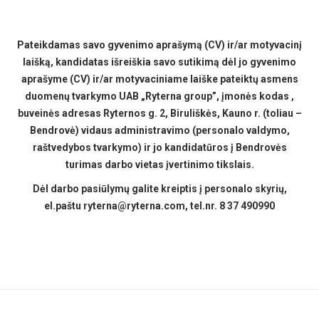
Pateikdamas savo gyvenimo aprašymą (CV) ir/ar motyvacinį
laišką, kandidatas išreiškia savo sutikimą dėl jo gyvenimo
aprašyme (CV) ir/ar motyvaciniame laiške pateiktų asmens
duomenų tvarkymo UAB „Ryterna group”, įmonės kodas ,
buveinės adresas Ryternos g. 2, Biruliškės, Kauno r. (toliau –
Bendrovė) vidaus administravimo (personalo valdymo,
raštvedybos tvarkymo) ir jo kandidatūros į Bendrovės
turimas darbo vietas įvertinimo tikslais.
Dėl darbo pasiūlymų galite kreiptis į personalo skyrių,
el.paštu
ryterna@ryterna.com
, tel.nr. 8 37 490990