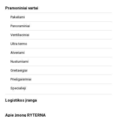
Pramoniniai vartai
Pakeliami
Panoraminiai
Ventiliaciniai
Ultra termo
Atveriami
Nustumiami
Greitaeigiai
Priešgaisriniai
Specialieji
Logistikos įranga
Apie įmonę RYTERNA