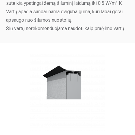
suteikia ypatingai žemą šiluminį laidumą iki 0.5 W/m² K.
Vartų apačia sandarinama dviguba guma, kuri labai gerai
apsaugo nuo šilumos nuostolių.
Šių vartų nerekomenduojama naudoti kaip praėjimo vartų.